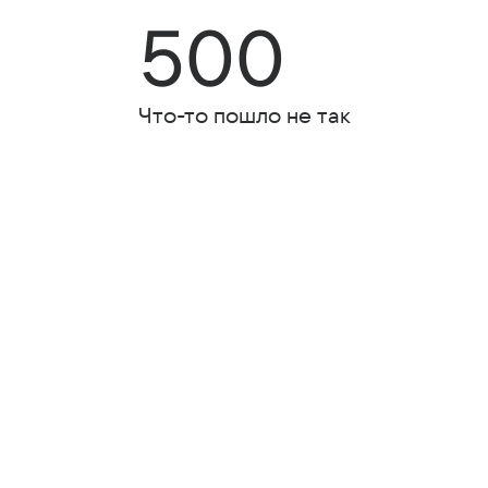
500
Что-то пошло не так