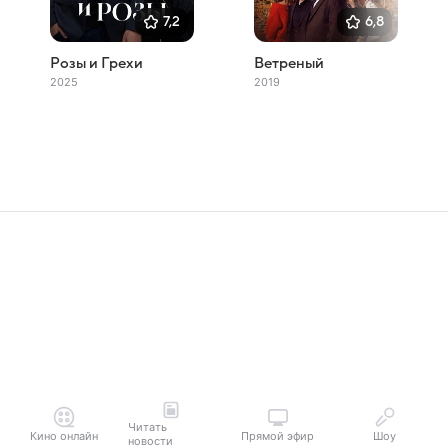
7,2
6,8
Розы и Грехи
Ветреный
2025
2019
Читать
Кино онлайн
Прямой эфир
Шоу
новости