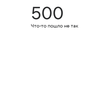
500
Что-то пошло не так