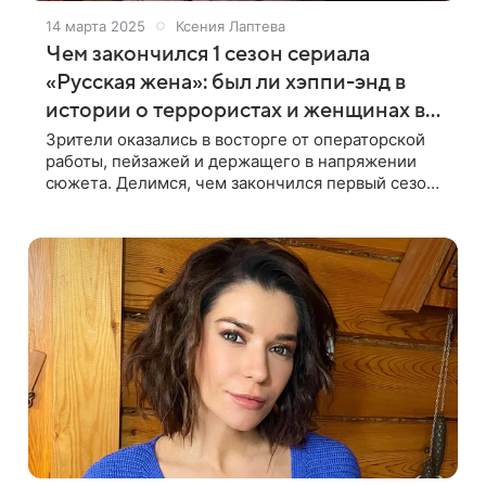
14 марта 2025
Ксения Лаптева
Чем закончился 1 сезон сериала
«Русская жена»: был ли хэппи-энд в
истории о террористах и женщинах в
исламском мире
Зрители оказались в восторге от операторской
работы, пейзажей и держащего в напряжении
сюжета. Делимся, чем закончился первый сезон
сериала «Русская жена», и планируется ли его
продолжение. История затронула трепещущую