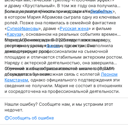
и драму «Хрустальный». В том же году она получила
роли в сериале «Чикатило» и драме «Чернобыль».
Большую популярность принес сериал «
Пищеблок
»,
в котором Мария Абрамова сыграла одну из ключевых
ролей. Позже она появилась в семейной фантастике
«
СуперИвановы
», драме «
Русская жена
» и фильме
«
Каруза
», основанном на реальных событиях времен
блокады Ленинграда. В 2025 году также вышла
Мария Абрамова активно развивает свою карьеру,
спортивная драма «
регулярно участвуя в новых проектах. Она
Финал
», где актриса исполнила
эпизодическую роль.
демонстрирует профессионализм на съемочной
площадке и отличается стабильным актерским ростом.
Наряду с актерской деятельностью, она завершила
обучение в общеобразовательной школе в формате
О личной жизни актрисы известно немного. В СМИ
домашнего обучения.
обсуждалась ее возможная связь с коллегой
Леоном
Кемстачем
, однако официального подтверждения эти
сведения не получили. Мария не состоит в отношениях
и сосредоточена на профессиональной деятельности.
Нашли ошибку? Сообщите нам, и мы устраним этот
недочет.
Сообщить об ошибке