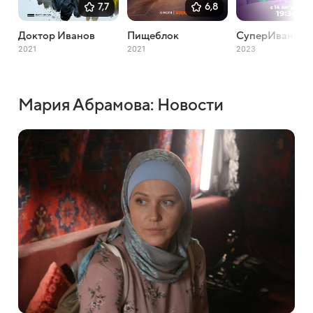
7,7
6,8
Доктор Иванов
Пищеблок
СуперИвановы
2021
2021
2023
Мария Абрамова: Новости