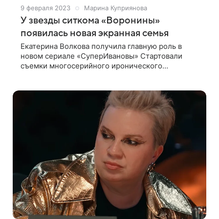
9 февраля 2023
Марина Куприянова
У звезды ситкома «Воронины»
появилась новая экранная семья
Екатерина Волкова получила главную роль в
новом сериале «СуперИвановы» Стартовали
съемки многосерийного иронического
детектива «СуперИвановы» с Екатериной
Волковой в одной из главных ролей. Сериал
расскажет о жизни