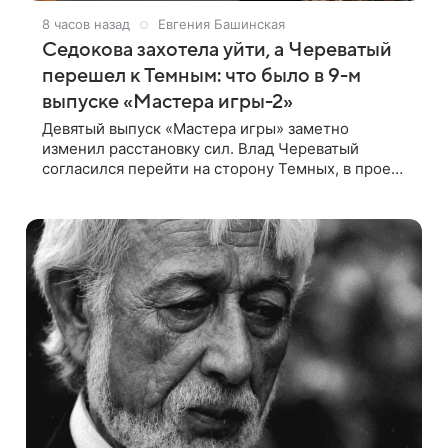
8 часов назад
Евгения Башинская
Седокова захотела уйти, а Череватый
перешел к Темным: что было в 9-м
выпуске «Мастера игры-2»
Девятый выпуск «Мастера игры» заметно
изменил расстановку сил. Влад Череватый
согласился перейти на сторону Темных, в проект
пришел новый участник, а Курбан Омаров и Анна
Седокова оказались под таким давлением.