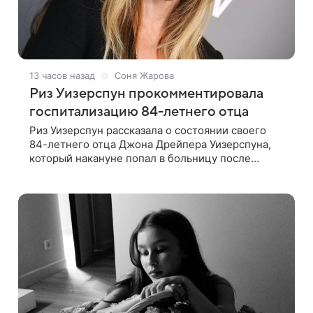
13 часов назад
Соня Жарова
Риз Уизерспун прокомментировала
госпитализацию 84-летнего отца
Риз Уизерспун рассказала о состоянии своего
84-летнего отца Джона Дрейпера Уизерспуна,
который накануне попал в больницу после
падения. 50-летняя актриса сообщила, что
сейчас с ним все в порядке. «Я хочу, чтобы