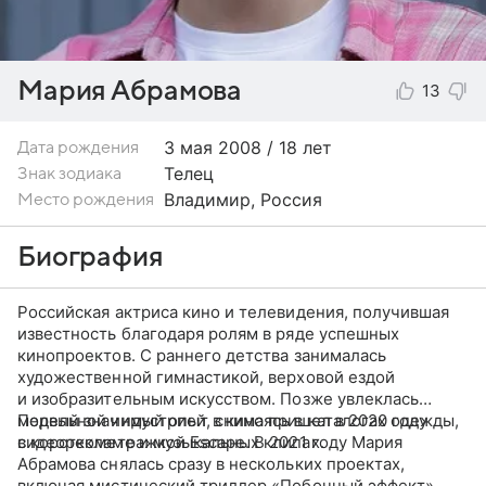
Мария Абрамова
13
3 мая
2008 / 18 лет
Дата рождения
Телец
Знак зодиака
Владимир, Россия
Место рождения
Биография
Российская актриса кино и телевидения, получившая
известность благодаря ролям в ряде успешных
кинопроектов. С раннего детства занималась
художественной гимнастикой, верховой ездой
и изобразительным искусством. Позже увлеклась
модельной индустрией, снимаясь в каталогах одежды,
Первый значимый опыт в кино пришел в 2020 году
видеорекламе и музыкальных клипах.
с короткометражкой Escape. В 2021 году Мария
Абрамова снялась сразу в нескольких проектах,
включая мистический триллер «Побочный эффект»