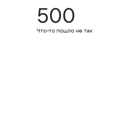
500
Что-то пошло не так