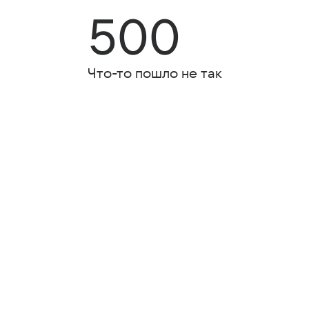
500
Что-то пошло не так