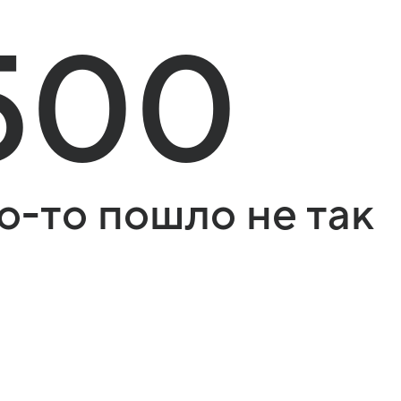
500
о-то пошло не так