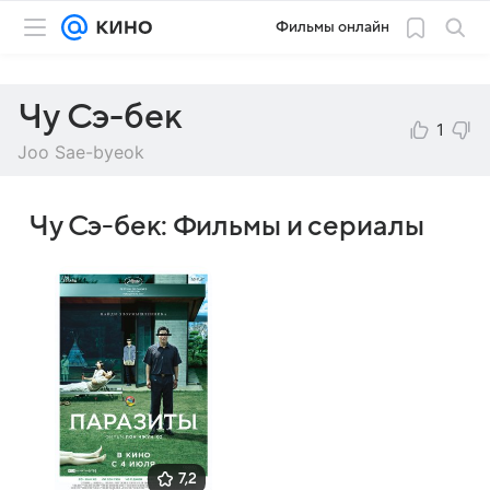
Фильмы онлайн
Чу Сэ-бек
1
Joo Sae-byeok
Чу Сэ-бек: Фильмы и сериалы
7,2