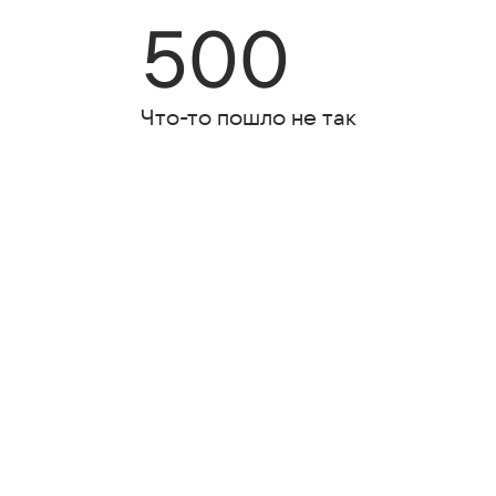
500
Что-то пошло не так