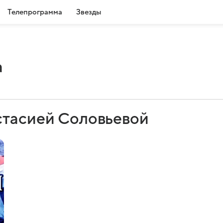
Телепрограмма
Звезды
а
стасией Соловьевой