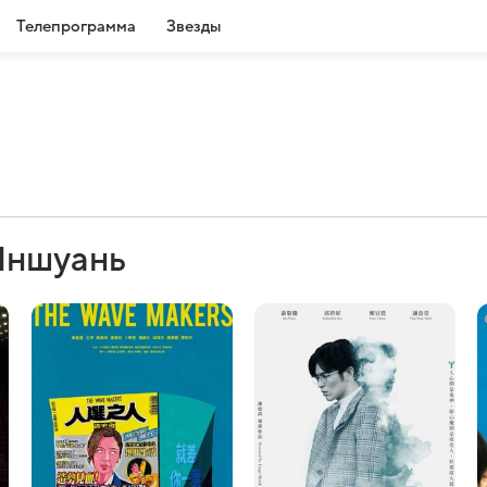
Телепрограмма
Звезды
Иншуань