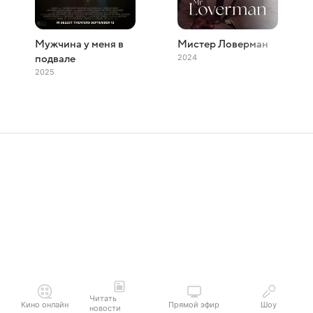
Мужчина у меня в
Мистер Ловерман
2024
подвале
2025
Читать
Кино онлайн
Прямой эфир
Шоу
новости