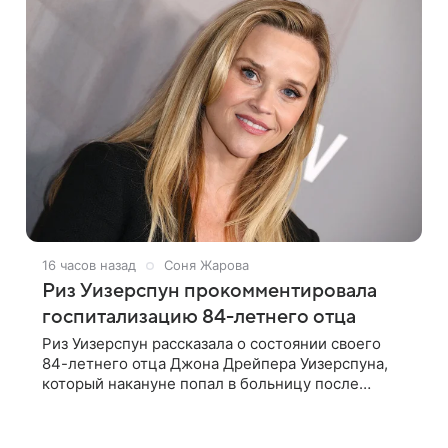
16 часов назад
Соня Жарова
Риз Уизерспун прокомментировала
госпитализацию 84-летнего отца
Риз Уизерспун рассказала о состоянии своего
84-летнего отца Джона Дрейпера Уизерспуна,
который накануне попал в больницу после
падения. 50-летняя актриса сообщила, что
сейчас с ним все в порядке. «Я хочу, чтобы