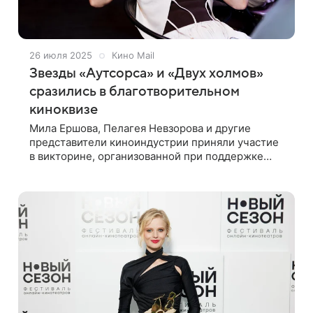
26 июля 2025
Кино Mail
Звезды «Аутсорса» и «Двух холмов»
сразились в благотворительном
киноквизе
Мила Ершова, Пелагея Невзорова и другие
представители киноиндустрии приняли участие
в викторине, организованной при поддержке
Кино Mail В Москве при поддержке Кино Mail
прошел благотворительный киноквиз «Кинофан»