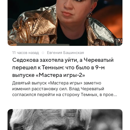
11 часов назад
Евгения Башинская
Седокова захотела уйти, а Череватый
перешел к Темным: что было в 9-м
выпуске «Мастера игры-2»
Девятый выпуск «Мастера игры» заметно
изменил расстановку сил. Влад Череватый
согласился перейти на сторону Темных, в проект
пришел новый участник, а Курбан Омаров и Анна
Седокова оказались под таким давлением.