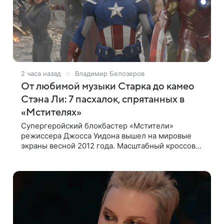
2 часа назад
Владимир Белозеров
От любимой музыки Старка до камео
Стэна Ли: 7 пасхалок, спрятанных в
«Мстителях»
Супергеройский блокбастер «Мстители»
режиссера Джосса Уидона вышел на мировые
экраны весной 2012 года. Масштабный кроссовер
подвел черту под первой фазой медиафраншизы
Marvel и заложил основу для дальнейшего