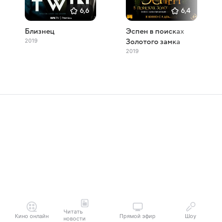
6,6
6,4
Близнец
Эспен в поисках
2019
Золотого замка
2019
Читать
Кино онлайн
Прямой эфир
Шоу
новости