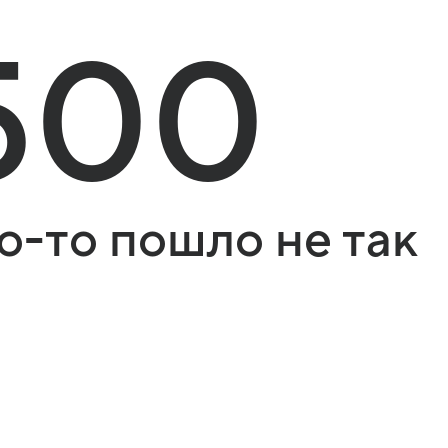
500
о-то пошло не так