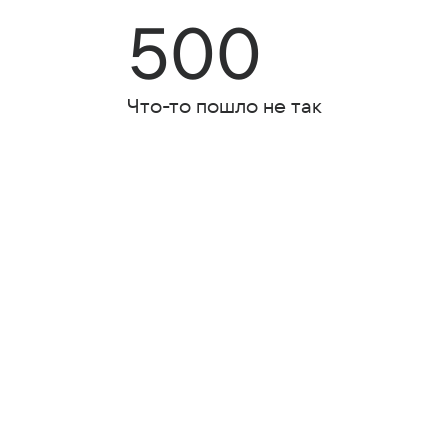
500
Что-то пошло не так