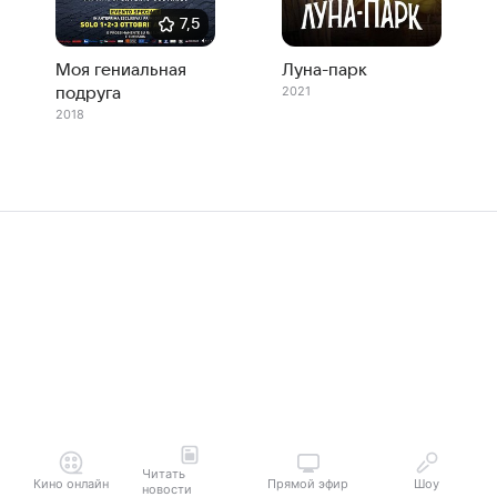
7,5
Моя гениальная
Луна-парк
2021
подруга
2018
Читать
Кино онлайн
Прямой эфир
Шоу
новости