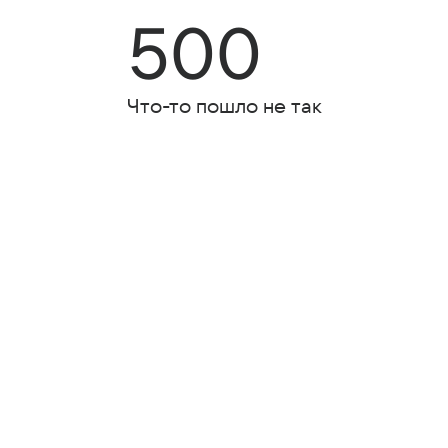
500
Что-то пошло не так