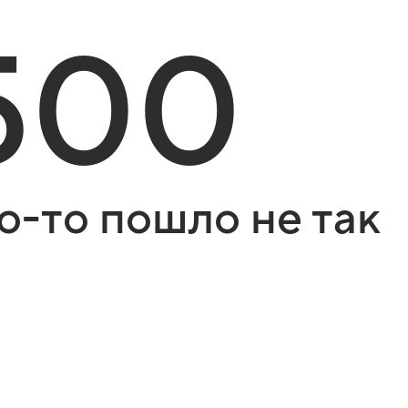
500
о-то пошло не так