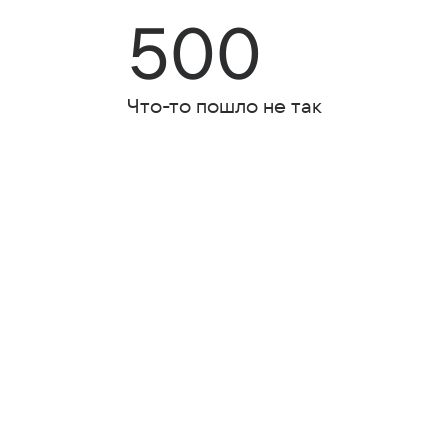
500
Что-то пошло не так