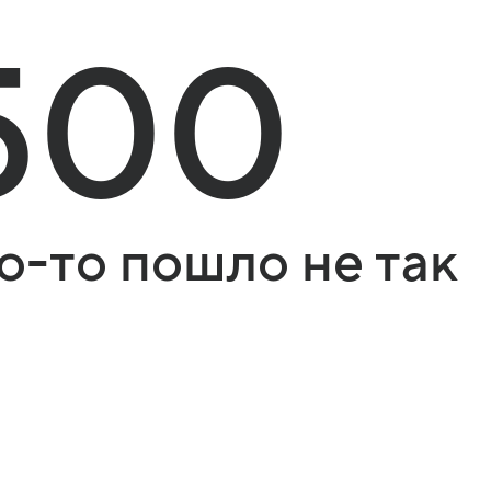
500
о-то пошло не так