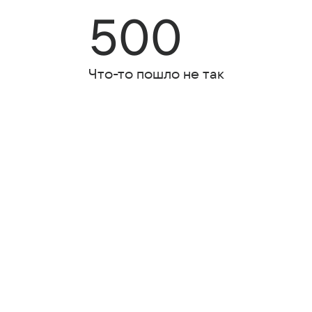
500
Что-то пошло не так