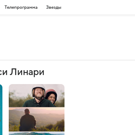
Телепрограмма
Звезды
си Линари