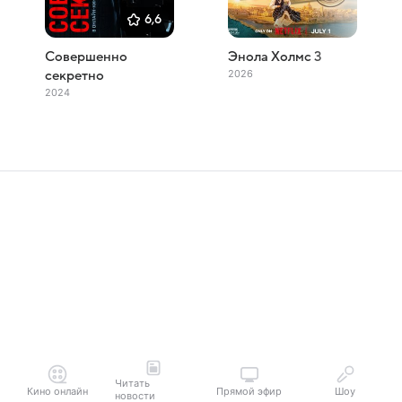
6,6
Совершенно
Энола Холмс 3
2026
секретно
2024
Читать
Кино онлайн
Прямой эфир
Шоу
новости