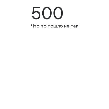
500
Что-то пошло не так