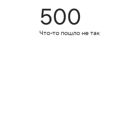
500
Что-то пошло не так