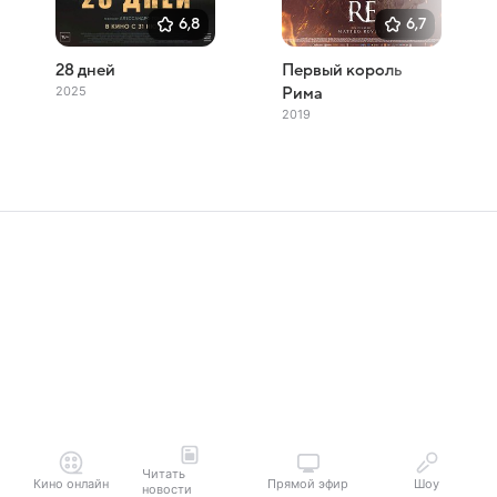
6,8
6,7
28 дней
Первый король
2025
Рима
2019
Читать
Кино онлайн
Прямой эфир
Шоу
новости