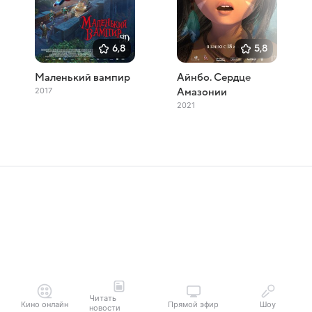
6,8
5,8
Маленький вампир
Айнбо. Сердце
2017
Амазонии
2021
Читать
Кино онлайн
Прямой эфир
Шоу
новости