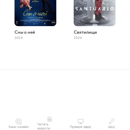
Сны о ней
Святилище
2024
2024
Читать
Кино онлайн
Прямой эфир
Шоу
новости