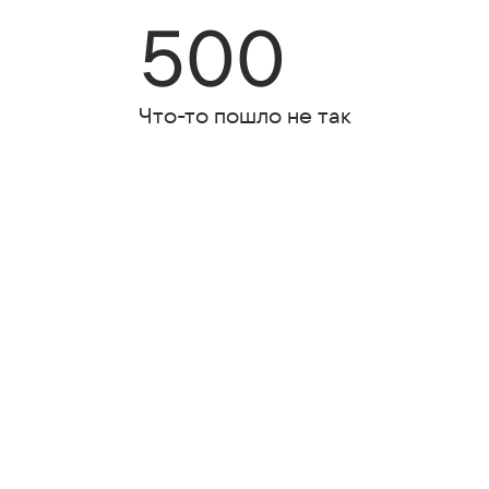
500
Что-то пошло не так