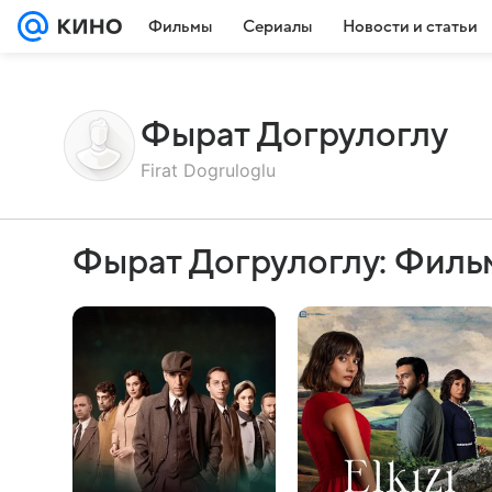
Фильмы
Сериалы
Новости и статьи
Фырат Догрулоглу
Firat Dogruloglu
Фырат Догрулоглу: Филь