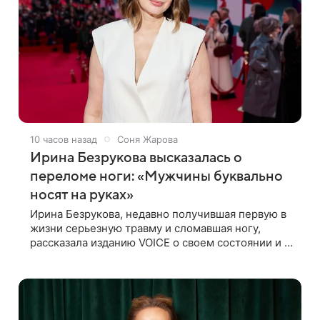
10 часов назад
Соня Жарова
Ирина Безрукова высказалась о
переломе ноги: «Мужчины буквально
носят на руках»
Ирина Безрукова, недавно получившая первую в
жизни серьезную травму и сломавшая ногу,
рассказала изданию VOICE о своем состоянии и о
том, кто приходит ей на помощь. Поддержку
актриса ощущает со всех сторон.