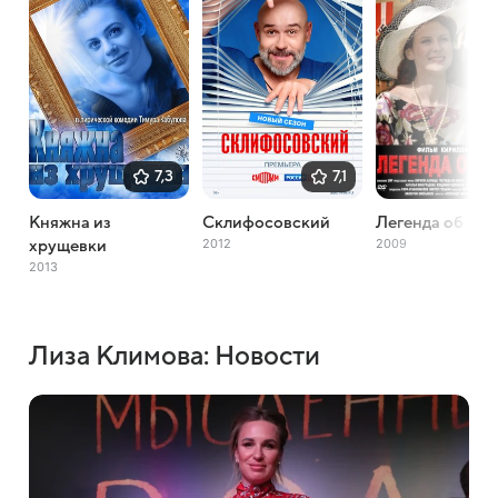
7,3
7,1
Княжна из
Склифосовский
Легенда об Оль
2012
2009
хрущевки
2013
Лиза Климова: Новости