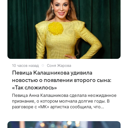
10 часов назад
Соня Жарова
Певица Калашникова удивила
новостью о появлении второго сына:
«Так сложилось»
Певица Анна Калашникова сделала неожиданное
признание, о котором молчала долгие годы. В
разговоре с «МК» артистка сообщила, что
воспитывает не одного, а сразу двух сыновей.
«На самом деле я всегда мечтала, что