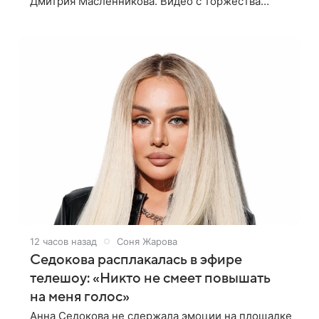
Дмитрия Масленникова. Видео с торжества
опубликовал блогер Азамат Каххаров на своей
странице в Instagram (принадлежит
12 часов назад
Соня Жарова
Седокова расплакалась в эфире
телешоу: «Никто не смеет повышать
на меня голос»
Анна Седокова не сдержала эмоции на площадке