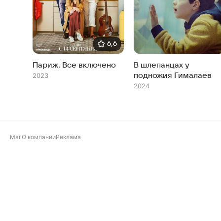
6,6
Париж. Все включено
В шлепанцах у
подножия Гималаев
2023
2024
Mail
О компании
Реклама