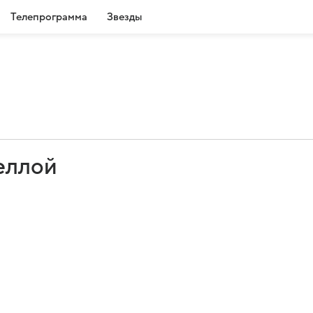
Телепрограмма
Звезды
еллой