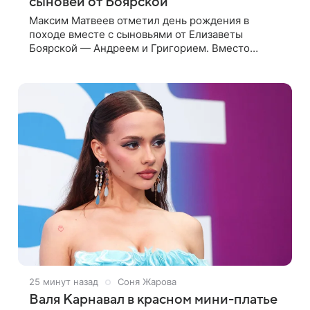
сыновей от Боярской
Максим Матвеев отметил день рождения в
походе вместе с сыновьями от Елизаветы
Боярской — Андреем и Григорием. Вместо
традиционного праздника актер отправился на
реку Плюсса, где принял участие в семейном
сплаве
25 минут назад
Соня Жарова
Валя Карнавал в красном мини-платье