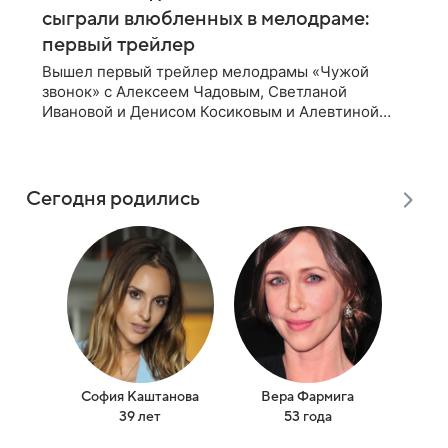
сыграли влюбленных в мелодраме:
первый трейлер
Вышел первый трейлер мелодрамы «Чужой
звонок» с Алексеем Чадовым, Светланой
Ивановой и Денисом Косиковым и Алевтиной
Майер. Фильм рассказывает о первой любви,
которая определила судьбы двух людей — от
встречи в
Сегодня родились
София Каштанова
Вера Фармига
Яни
39 лет
53 года