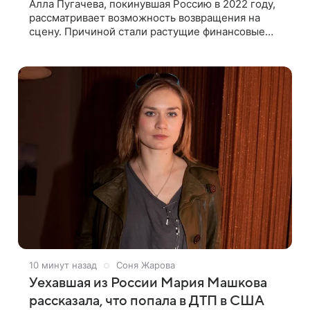
Алла Пугачева, покинувшая Россию в 2022 году,
рассматривает возможность возвращения на
сцену. Причиной стали растущие финансовые
обязательства, сообщает KP.RU. Источник в
окружении артистки утверждает, что ее
10 минут назад
Соня Жарова
Уехавшая из России Мария Машкова
рассказала, что попала в ДТП в США