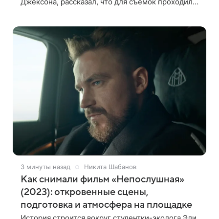
Джексона, рассказал, что для съемок проходил
сложную процедуру грима. Об этом актер
поделился в передаче «Ночное шоу с Джимми
Фэллоном»,
3 минуты назад
Никита Шабанов
Как снимали фильм «Непослушная»
(2023): откровенные сцены,
подготовка и атмосфера на площадке
История строится вокруг студентки-эколога Эли,