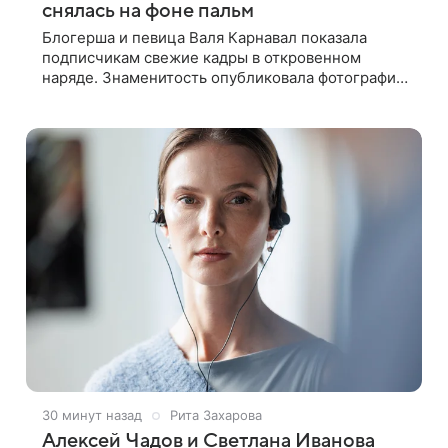
снялась на фоне пальм
Блогерша и певица Валя Карнавал показала
подписчикам свежие кадры в откровенном
наряде. Знаменитость опубликовала фотографию
в личном блоге. 24-летняя артистка позировала
перед камерой в обтягивающем красном
30 минут назад
Рита Захарова
Алексей Чадов и Светлана Иванова