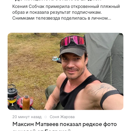
Ксения Собчак примерила откровенный пляжный
образ и показала результат подписчикам.
Снимками телезвезда поделилась в личном
блоге. Журналистка сейчас отдыхает за
рубежом. На свежем кадре Собчак запечатлена в
20 минут назад
Соня Жарова
Максим Матвеев показал редкое фото