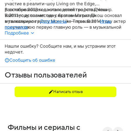
участие в реалити-шоу Living on the Edge,
рассказывающем о жизни детей графства Чешир.
В октябре 2018 года стало известно, что Джош
В 2011 году совместно с братом Мэтью Джош основал
Уайтхаус исполнит одну из главных ролей
музыкальную группу More Like Trees. В 2014 году актер
в телесериале «
Долгая ночь
» — приквеле «
Игры
получил свою первую главную роль — в музыкальной
престолов
».
драме «
Подробнее
Северный соул
». Однако наибольшую
известность ему принесла роль аристократа Хью
Армитиджа в историческом сериале BBC «
Полдарк
».
Нашли ошибку? Сообщите нам, и мы устраним этот
Также актер снимался в фильмах «
Современная
недочет.
жизнь — это мусор
» и «
Уличные коты
».
Сообщить об ошибке
Отзывы пользователей
Написать отзыв
Фильмы и сериалы с