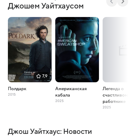
Джошем Уайтхаусом
7,9
Полдарк
Американская
Легенда о
2015
кабала
счастливом
2025
работнике
2025
Джош Уайтхаус: Новости