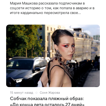
Мария Машкова рассказала подписчикам в
соцсети историю о том, как попала в аварию и в
итоге кардинально пересмотрела свое
отношение к мужу. Перед отъездом в
командировку супруг актрисы Александр
Слободяник
15 минут назад
Соня Жарова
Собчак показала пляжный образ:
«До конца лета осталось 27 дней»