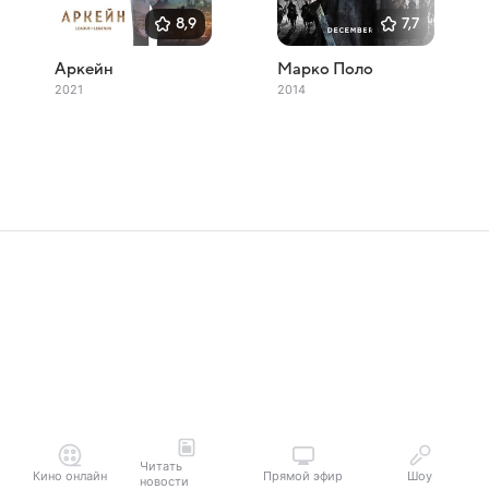
8,9
7,7
Аркейн
Марко Поло
2021
2014
Читать
Кино онлайн
Прямой эфир
Шоу
новости