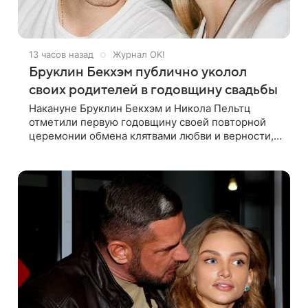
13 часов назад
Журнал OK!
Бруклин Бекхэм публично уколол
своих родителей в годовщину свадьбы
Накануне Бруклин Бекхэм и Никола Пельтц
отметили первую годовщину своей повторной
церемонии обмена клятвами любви и верности,
на которую не позвали никого из клана Бекхэм.
По словам инсайдеров, пара считает это