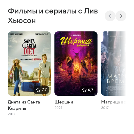
Фильмы и сериалы с Лив
Хьюсон
7,7
6,7
Диета из Санта-
Шершни
Матрица врем
2021
2017
Клариты
2017