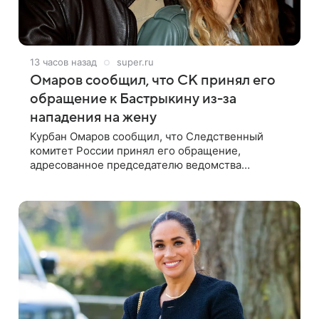
13 часов назад
super.ru
Омаров сообщил, что СК принял его
обращение к Бастрыкину из-за
нападения на жену
Курбан Омаров сообщил, что Следственный
комитет России принял его обращение,
адресованное председателю ведомства
Александру Бастрыкину. Бизнесмен опубликовал
ответ Информационного центра СК в личном
блоге. В