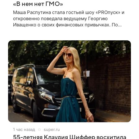
«В нем нет ГМО»
Маша Распутина стала гостьей шоу «PROпуск» и
откровенно поведала ведущему Георгию
Иващенко о своих финансовых привычках. По
словам артистки, она давно перестала следить за
тратами и может позволить себе жить,
1 час назад
super.ru
55-летняя Клаудия Шиффер восхитила