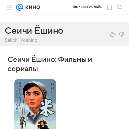
Фильмы онлайн
Сеичи Ёшино
Seiichi Yoshino
Сеичи Ёшино: Фильмы и
сериалы