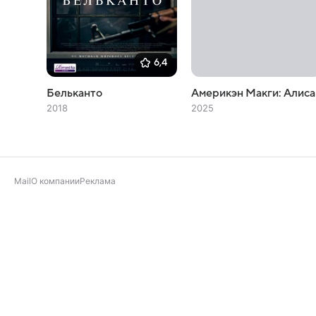
6,4
Бельканто
Америкэн Макги: Алиса
2018
2025
Mail
О компании
Реклама