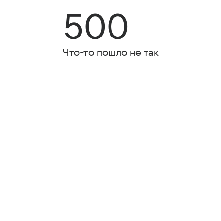
500
Что-то пошло не так