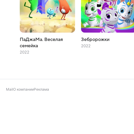
ПаДжаМа. Веселая
Зебророжки
семейка
2022
2022
Mail
О компании
Реклама