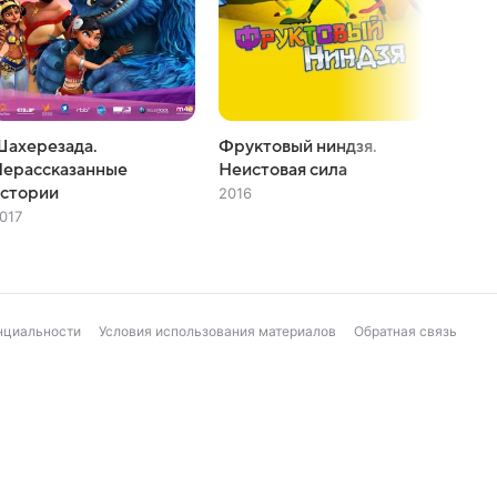
Шахерезада.
Фруктовый ниндзя.
Кэт и
Нерассказанные
Неистовая сила
2015
истории
2016
017
нциальности
Условия использования материалов
Обратная связь