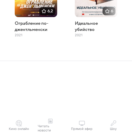
6,2
6
Ограбление по-
Идеальное
джентльменски
убийство
2021
2021
Читать
Кино онлайн
Прямой эфир
Шоу
новости