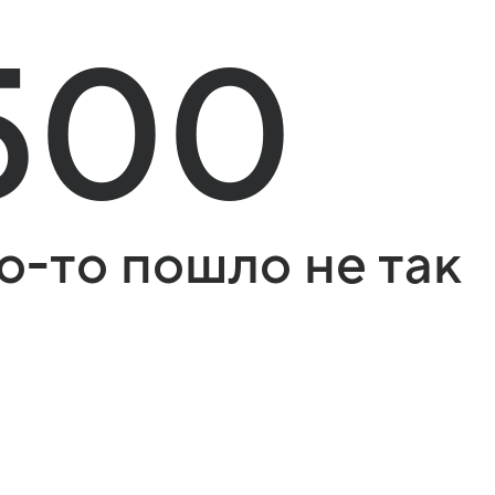
500
о-то пошло не так