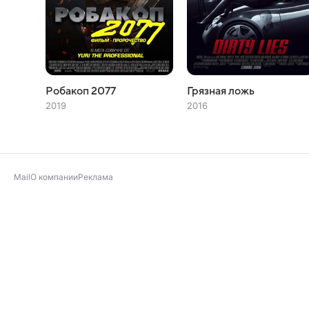
Робакоп 2077
Грязная ложь
2019
2016
Mail
О компании
Реклама