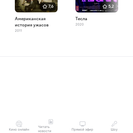
7,6
5,2
Американская
Тесла
2020
история ужасов
2011
Читать
Кино онлайн
Прямой эфир
Шоу
новости