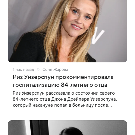
1 час назад
Соня Жарова
Риз Уизерспун прокомментировала
госпитализацию 84-летнего отца
Риз Уизерспун рассказала о состоянии своего
84-летнего отца Джона Дрейпера Уизерспуна,
который накануне попал в больницу после
падения. 50-летняя актриса сообщила, что
сейчас с ним все в порядке. «Я хочу, чтобы