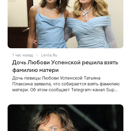
1 час назад
Lenta.Ru
Дочь Любови Успенской решила взять
фамилию матери
Дочь певицы Любови Успенской Татьяна
Плаксина заявила, что собирается взять фамилию
матери. Об этом сообщает Telegram-канал Super.
Татьяна подчеркнула, что приняла решение о
смене фамилии, поскольку именно от