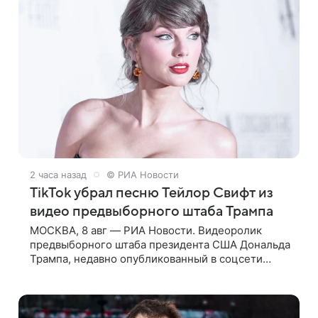
2 часа назад
© РИА Новости
TikTok убрал песню Тейлор Свифт из
видео предвыборного штаба Трампа
МОСКВА, 8 авг — РИА Новости. Видеоролик
предвыборного штаба президента США Дональда
Трампа, недавно опубликованный в соцсети
TikTok, остался без звуковой дорожки в виде
песни August («Август») американской