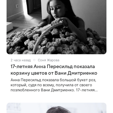
2 часа назад
Соня Жарова
17-летняя Анна Пересильд показала
корзину цветов от Вани Дмитриенко
Анна Пересильд показала большой букет роз,
который, судя по всему, получилa от своего
позлюбленного Вани Дмитриенко. 17-летняя
актриса опубликовала в соцсетях фотографии с
цветами и подписала их словами: «Я