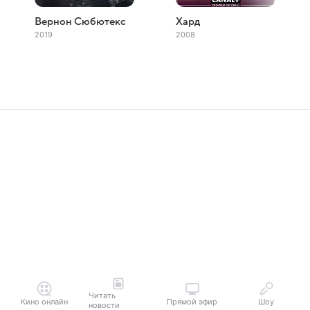
Вернон Сюбютекс
Хард
2019
2008
Читать
Кино онлайн
Прямой эфир
Шоу
новости