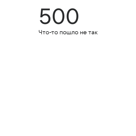
500
Что-то пошло не так