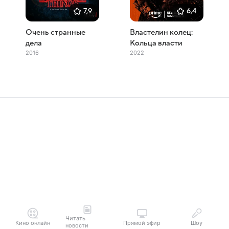
7,9
6,4
Очень странные
Властелин колец:
дела
Кольца власти
2016
2022
Читать
Кино онлайн
Прямой эфир
Шоу
новости