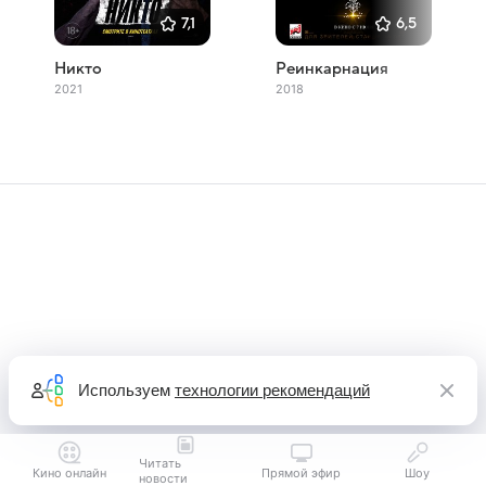
7,1
6,5
Никто
Реинкарнация
2021
2018
Используем
технологии рекомендаций
Читать
Кино онлайн
Прямой эфир
Шоу
новости